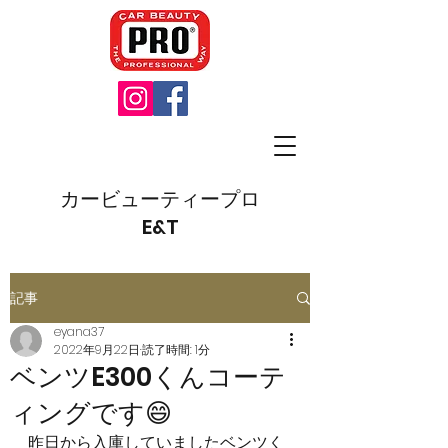
カービューティープロ
E&T
記事
eyana37
2022年9月22日
読了時間: 1分
ベンツE300くんコーテ
ィングです😄
昨日から入庫していましたベンツく