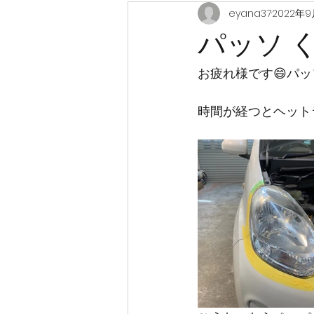
eyana37
2022年9
パッソ 
お疲れ様です😄パ
時間が経つとヘット