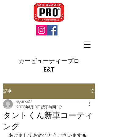
カービューティープロ
E&T
記事
eyana37
2023年1月10日
読了時間: 1分
タントくん新車コーティ
ング
あけましておめでとうございます🎍