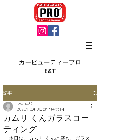
カービューティープロ
E&T
記事
eyana37
2025年6月10日
読了時間: 1分
カムリ くんガラスコー
ティング
本日は、カムリ くんに磨き、ガラス